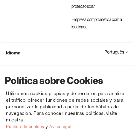
proteção solar
Empresa comprometida com a
igualdade
Português
Idioma
Política sobre Cookies
Utilizamos cookies propias y de terceros para analizar
el tráfico, ofrecer funciones de redes sociales y para
Copyright © Saxun 2023 - 2026
Política de privacidade
Aviso Legal
Cookies
personalizar la publicidad a partir de tus hábitos de
navegación. Para conocer nuestras políticas, visite
nuestra
y
Política de cookies
Aviso legal