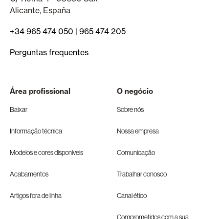
Alicante, España
+34 965 474 050
|
965 474 205
Perguntas frequentes
Área profissional
O negócio
Baixar
Sobre nós
Informação técnica
Nossa empresa
Modelos e cores disponíveis
Comunicação
Acabamentos
Trabalhar conosco
Artigos fora de linha
Canal ético
Comprometidos com a sua