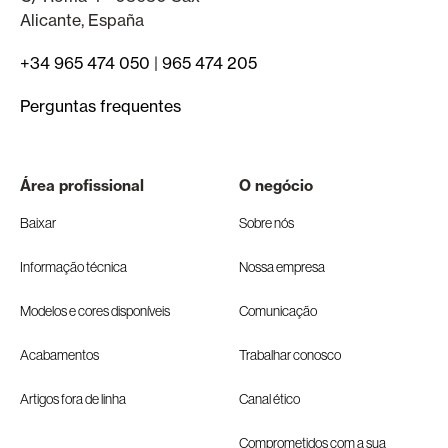
Alicante, España
+34 965 474 050
|
965 474 205
Perguntas frequentes
Área profissional
O negócio
Baixar
Sobre nós
Informação técnica
Nossa empresa
Modelos e cores disponíveis
Comunicação
Acabamentos
Trabalhar conosco
Artigos fora de linha
Canal ético
Comprometidos com a sua