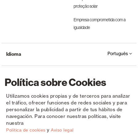
proteção solar
Empresa comprometida com a
igualdade
Português
Idioma
Política sobre Cookies
Utilizamos cookies propias y de terceros para analizar
el tráfico, ofrecer funciones de redes sociales y para
Copyright © Saxun 2023 - 2026
Política de privacidade
Aviso Legal
Cookies
personalizar la publicidad a partir de tus hábitos de
navegación. Para conocer nuestras políticas, visite
nuestra
y
Política de cookies
Aviso legal