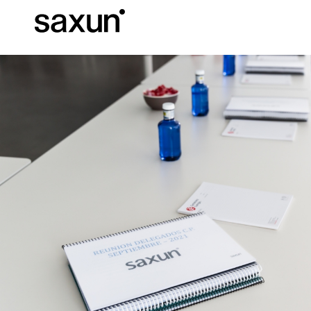
Baixar
Informação téc
Sobre nós
Pérgulas
Persianas Enroláveis e Caixas
Hotéis, restaurantes e cafés