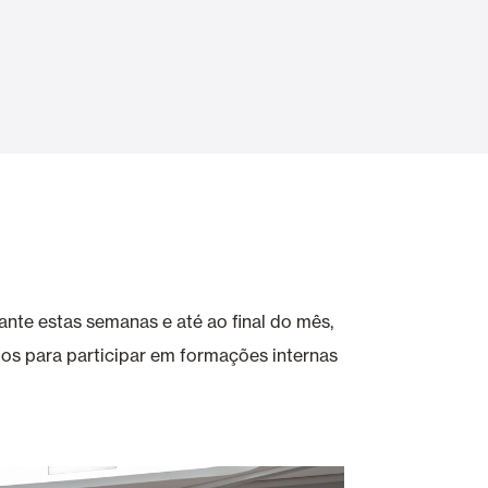
Portas Automáticas
s
Revestimentos teto e parede
nte estas semanas e até ao final do mês,
ios para participar em formações internas