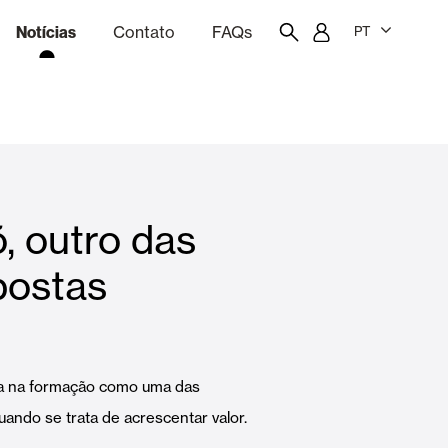
Notícias
Contato
FAQs
PT
ão
rçamentação
Portal do funcionário
Showroom
, outro das
quinas
Cortina e persianas
postas
Famílias
a na formação como uma das
uando se trata de acrescentar valor.