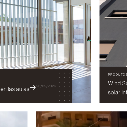
PRODUTO
Wind S
26/02/2026
 en las aulas
solar i