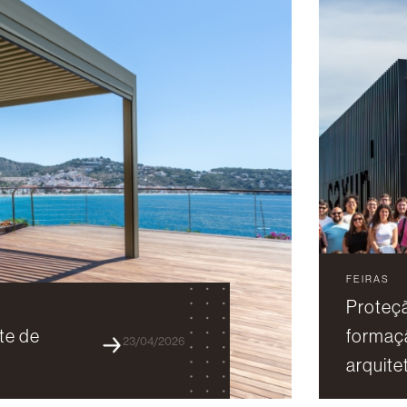
FEIRAS
Proteçã
te de
formaçã
23/04/2026
arquite