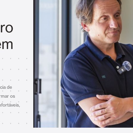
Toldos
 Cortinas exteriores
uro
em
Smart Home e automatismo
ortas Comerciais
cia de
ormar os
VER TODOS OS PRODUTOS
fortáveis,