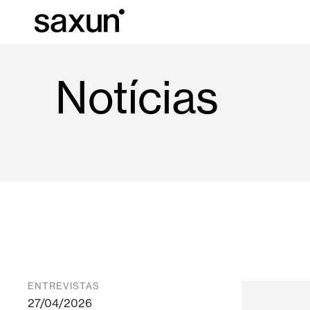
Notícias
Baixar
Informação téc
Sobre nós
Pérgulas
Persianas Enroláveis e Caixas
Hotéis, restaurantes e cafés
ENTREVISTAS
27/04/2026