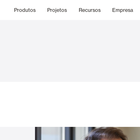
Produtos
Projetos
Recursos
Empresa
Canal Ético
nica
Acabamentos
Comunicaç
O
Lâminas Quebra-Sol e Maior
Escritórios