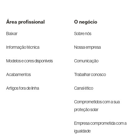
Área profissional
O negócio
Baixar
Sobre nós
Informação técnica
Nossa empresa
Modelos e cores disponíveis
Comunicação
Acabamentos
Trabalhar conosco
Artigos fora de linha
Canal ético
Comprometidos com a sua
proteção solar
Empresa comprometida com a
igualdade