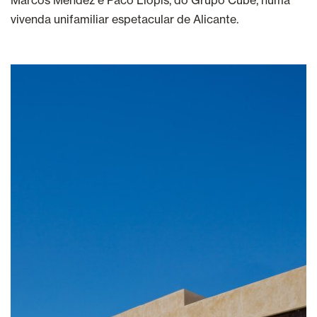
Marcos Méndez e Paco Llopis, do Grupo Cube, numa
vivenda unifamiliar espetacular de Alicante.