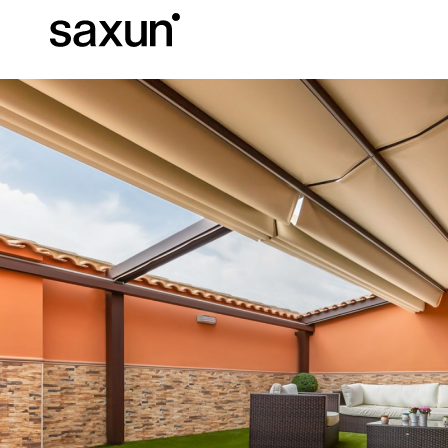
Baixar
Informação téc
Sobre nós
Pérgulas
Persianas Enroláveis e Caixas
Hotéis, restaurantes e cafés