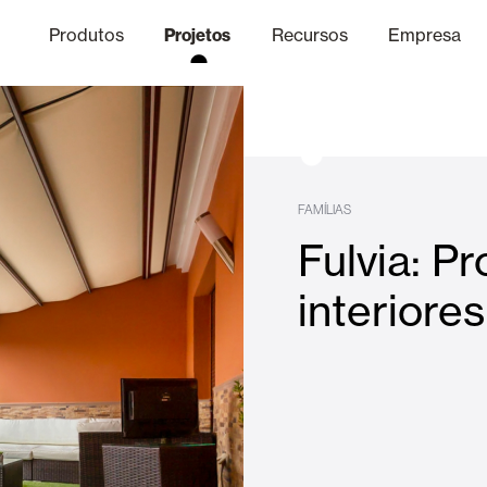
Produtos
Projetos
Recursos
Empresa
Canal Ético
nica
Acabamentos
Comunicaç
O
FAMÍLIAS
Fulvia: P
Lâminas Quebra-Sol e Maior
interiore
Escritórios