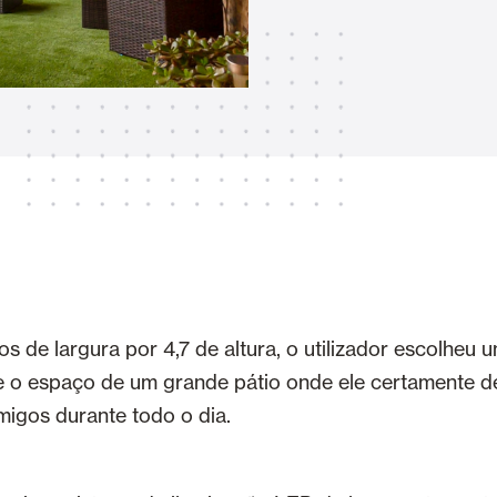
Toldos
 Cortinas exteriores
Smart Home e automatismo
ortas Comerciais
 de largura por 4,7 de altura, o utilizador escolheu 
VER TODOS OS PRODUTOS
e o espaço de um grande pátio onde ele certamente d
igos durante todo o dia.