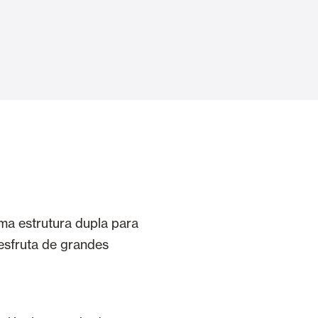
Portas Automáticas
s
Revestimentos teto e parede
uma estrutura dupla para
esfruta de grandes