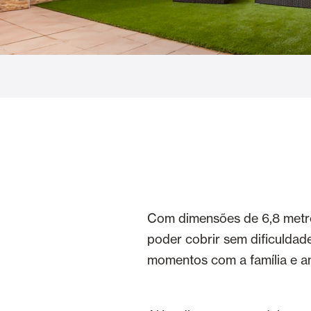
Cortinas de Vidro
Alicantinas e
Mosquiteiras
Garagem e P
Com dimensões de 6,8 metros
poder cobrir sem dificuldad
momentos com a família e am