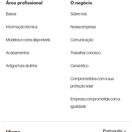
Área profissional
O negócio
Baixar
Sobre nós
Informação técnica
Nossa empresa
Modelos e cores disponíveis
Comunicação
Acabamentos
Trabalhar conosco
Artigos fora de linha
Canal ético
Comprometidos com a sua
proteção solar
Empresa comprometida com a
igualdade
Português
Idioma