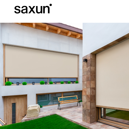
Baixar
Informação téc
Sobre nós
Pérgulas
Persianas Enroláveis e Caixas
Hotéis, restaurantes e cafés