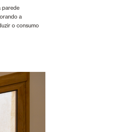
a parede
horando a
eduzir o consumo