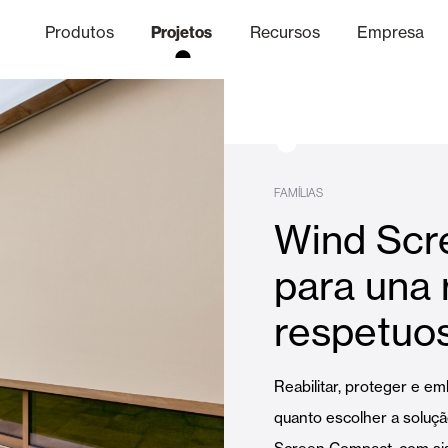
Produtos
Projetos
Recursos
Empresa
Canal Ético
nica
Acabamentos
Comunicaç
O
FAMÍLIAS
Wind Scr
Lâminas Quebra-Sol e Maior
para una 
respetuos
Escritórios
Reabilitar, proteger e e
quanto escolher a soluç