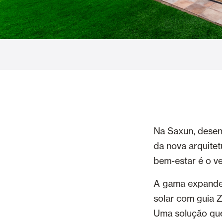
Cortinas de Vidro
Alicantinas e
Mosquiteiras
Garagem e P
Na Saxun, desen
da nova arquitet
bem-estar é o ve
A gama expande-
solar com guia Z
Uma solução que s