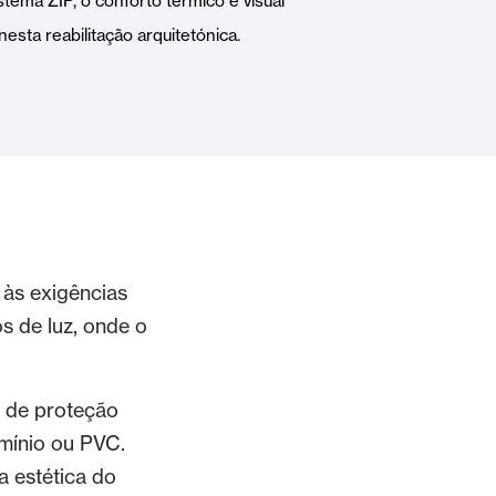
ema ZIP, o conforto térmico e visual
Portas Automáticas
esta reabilitação arquitetónica.
s
Revestimentos teto e parede
às exigências
os de luz, onde o
 de proteção
umínio ou PVC.
a estética do