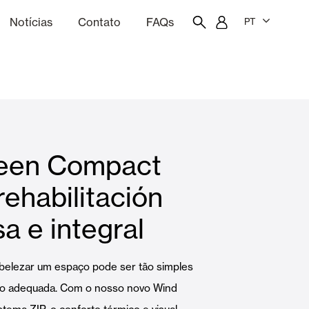
Notícias
Contato
FAQs
PT
ão
rçamentação
Portal do funcionário
Showroom
een Compact
quinas
Cortina e persianas
rehabilitación
a e integral
Famílias
mbelezar um espaço pode ser tão simples
ão adequada. Com o nosso novo Wind