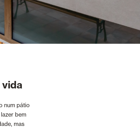
 vida
do num pátio
e lazer bem
dade, mas