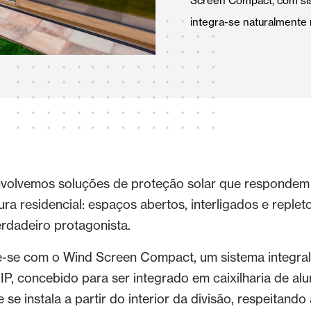
Screen Compact, com sist
Toldos
 Cortinas exteriores
integra-se naturalmente n
Smart Home e automatismo
ortas Comerciais
volvemos soluções de proteção solar que respondem 
ura residencial: espaços abertos, interligados e replet
rdadeiro protagonista.
VER TODOS OS PRODUTOS
se com o Wind Screen Compact, um sistema integral
IP, concebido para ser integrado em caixilharia de al
e instala a partir do interior da divisão, respeitando 