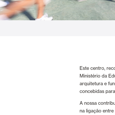
Cortinas de Vidro
Alicantinas e
Mosquiteiras
Garagem e P
Este centro, re
Ministério da Ed
arquitetura e fu
concebidas para 
A nossa contribu
na ligação entre 