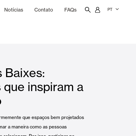
Notícias
Contato
FAQs
PT
ão
rçamentação
Portal do funcionário
Showroom
 Baixes:
quinas
Cortina e persianas
 que inspiram a
o
Famílias
firmemente que espaços bem projetados
rmar a maneira como as pessoas