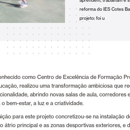
aprendem, trabalham e se
Toldos
 Cortinas exteriores
reforma do IES Cotes Bai
projeto: foi u
Smart Home e automatismo
ortas Comerciais
conhecido como Centro de Excelência de Formação Pro
ucação, realizou uma transformação ambiciosa que red
ncionalidade, abrindo novas salas de aula, corredores
VER TODOS OS PRODUTOS
o bem-estar, a luz e a criatividade.
ição para este projeto concretizou-se na instalação 
o átrio principal e as zonas desportivas exteriores, e 