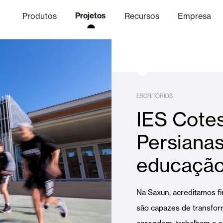
Produtos
Projetos
Recursos
Empresa
Canal Ético
nica
Acabamentos
Comunicaç
O
ESCRITÓRIOS
IES Cotes
Lâminas Quebra-Sol e Maior
Persianas
educaçã
Escritórios
Na Saxun, acreditamos 
são capazes de transfo