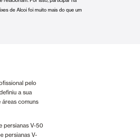
 relacionam. Por isso, participar na
Portas Automáticas
xes de Alcoi foi muito mais do que um
s
Revestimentos teto e parede
fissional pelo
efiniu a sua
 e áreas comuns
de persianas V-50
de persianas V-