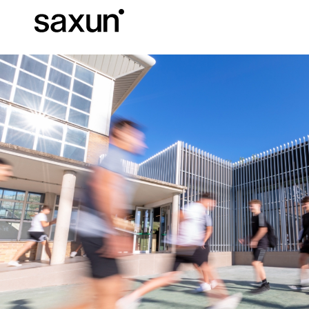
Baixar
Informação téc
Sobre nós
Pérgulas
Persianas Enroláveis e Caixas
Hotéis, restaurantes e cafés