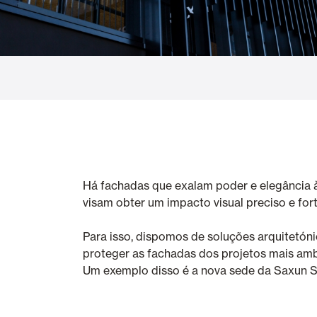
Cortinas de Vidro
Alicantinas e
Mosquiteiras
Garagem e P
Há fachadas que exalam poder e elegância à
visam obter um impacto visual preciso e fort
Para isso, dispomos de soluções arquitetón
proteger as fachadas dos projetos mais amb
Um exemplo disso é a nova sede da Saxun Si