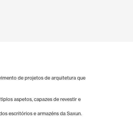
Portas Automáticas
s
Revestimentos teto e parede
vimento de projetos de arquitetura que
iplos aspetos, capazes de revestir e
dos escritórios e armazéns da Saxun.