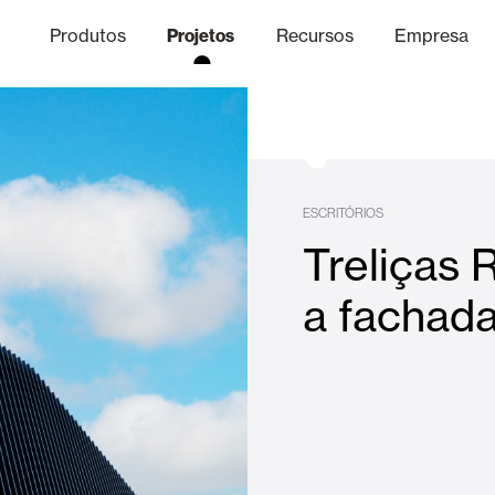
Produtos
Projetos
Recursos
Empresa
Canal Ético
nica
Acabamentos
Comunicaç
O
ESCRITÓRIOS
Treliças 
Lâminas Quebra-Sol e Maior
a fachad
Escritórios