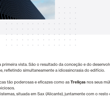
Toldos
 Cortinas exteriores
Smart Home e automatismo
ortas Comerciais
 primeira vista. São o resultado da conceção e do desenvol
e, refletindo simultaneamente a idiossincrasia do edifício.
VER TODOS OS PRODUTOS
icas tão poderosas e eficazes como as
Treliças
nos seus múlt
iciosos.
stemas, situada em Sax (Alicante), juntamente com o resto 