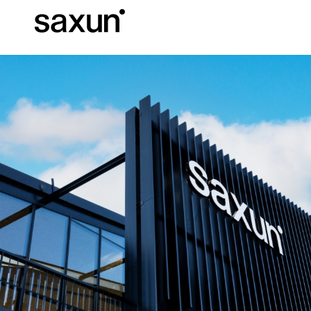
Baixar
Informação téc
Sobre nós
Pérgulas
Persianas Enroláveis e Caixas
Hotéis, restaurantes e cafés