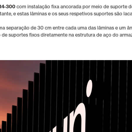
R4-300
com instalação fixa ancorada por meio de suporte de
tante, e estas lâminas e os seus respetivos suportes são la
uma separação de 30 cm entre cada uma das lâminas e um ân
 de suportes fixos diretamente na estrutura de aço do armaz