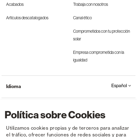
Acabados
Trabaja con nosotros
Artículos descatalogados
Canal ético
Comprometidos con tu protección
solar
Empresa comprometida con la
igualdad
Español
Idioma
Política sobre Cookies
Utilizamos cookies propias y de terceros para analizar
el tráfico, ofrecer funciones de redes sociales y para
Copyright © Saxun 2023 - 2026
Política de privacidad
Aviso legal
Cookies