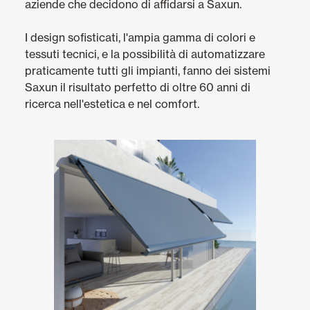
aziende che decidono di affidarsi a Saxun.
A cavo
I design sofisticati, l'ampia gamma di colori e
A caduta Stor
tessuti tecnici, e la possibilità di automatizzare
Cortina Paravento
praticamente tutti gli impianti, fanno dei sistemi
Saxun il risultato perfetto di oltre 60 anni di
A rullo esterna
ricerca nell'estetica e nel comfort.
A cappottina
Porte Automatiche
Zanzariere
Portoni Garage e Serrande Avvolgibili
Smart Home e automatismi