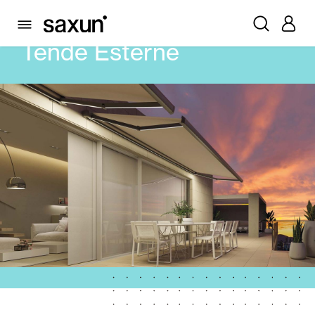
PRODOTTI
TENDE ESTERNE
Tende Esterne
Cassonetti e Tapparelle Avvolgibili
Pergole Bioclimatiche
Frangisole e Persiane Maiorchine
Tende interne
Vetrate
Alicantinas e Tende a Stringhe