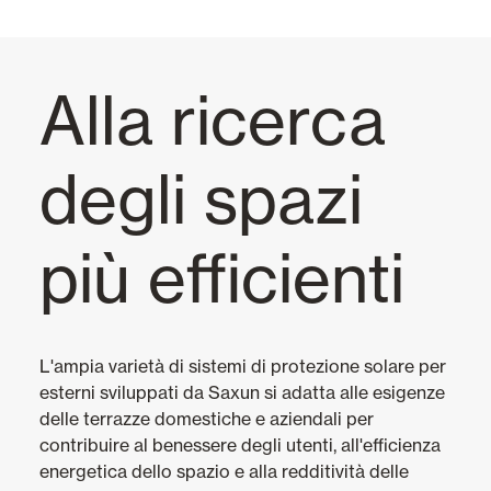
Tende Esterne
Alla ricerca
Tutti
Wind Screen
degli spazi
Bracci estensibili
Gazebo
più efficienti
Veranda
Ombrellone
L'ampia varietà di sistemi di protezione solare per
Bracci estensibili Monoblocco
esterni sviluppati da Saxun si adatta alle esigenze
delle terrazze domestiche e aziendali per
Cassonata
contribuire al benessere degli utenti, all'efficienza
A caduta a braccio fisso
energetica dello spazio e alla redditività delle