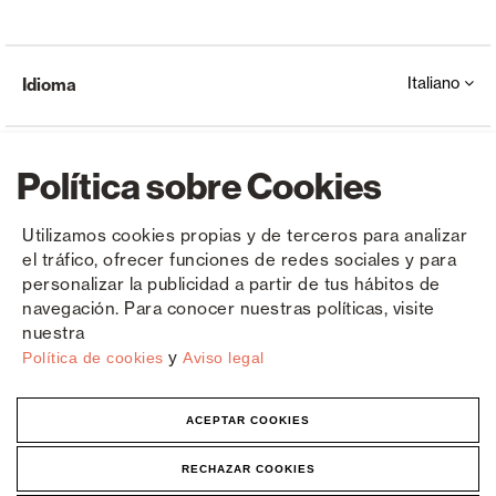
Italiano
Idioma
Política sobre Cookies
Utilizamos cookies propias y de terceros para analizar
el tráfico, ofrecer funciones de redes sociales y para
Copyright © Saxun 2023 - 2026
politica sulla riservatezza
Avviso legale
Cookies
personalizar la publicidad a partir de tus hábitos de
navegación. Para conocer nuestras políticas, visite
nuestra
y
Política de cookies
Aviso legal
ACEPTAR COOKIES
RECHAZAR COOKIES