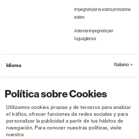
Impegnati per la vostra protezione
solare
Azienda impegnata per
l’uguaglianza
Italiano
Idioma
Política sobre Cookies
Utilizamos cookies propias y de terceros para analizar
el tráfico, ofrecer funciones de redes sociales y para
Copyright © Saxun 2023 - 2026
politica sulla riservatezza
Avviso legale
Cookies
personalizar la publicidad a partir de tus hábitos de
navegación. Para conocer nuestras políticas, visite
nuestra