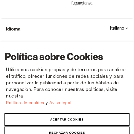
l’uguaglianza
Italiano
Idioma
Política sobre Cookies
Utilizamos cookies propias y de terceros para analizar
el tráfico, ofrecer funciones de redes sociales y para
Copyright © Saxun 2023 - 2026
politica sulla riservatezza
Avviso legale
Cookies
personalizar la publicidad a partir de tus hábitos de
navegación. Para conocer nuestras políticas, visite
nuestra
y
Política de cookies
Aviso legal
ACEPTAR COOKIES
RECHAZAR COOKIES