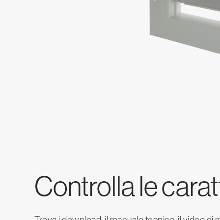
Controlla le carat
Trova i download, il manuale tecnico, il video di m