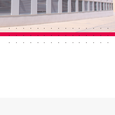
Porte Automatiche
Controsoffitti e rivestimenti di pareti