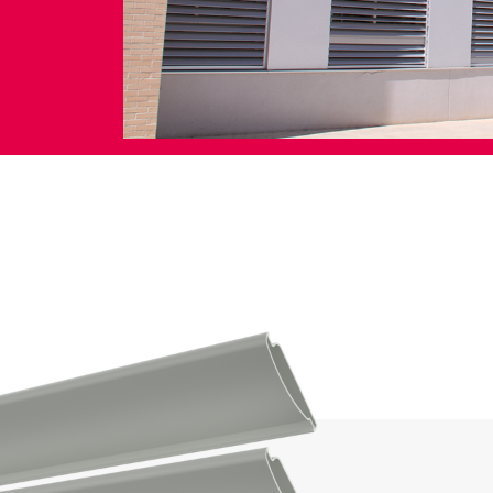
Tende Esterne
 Tende a Stringhe
Smart Home e automatismi
e e Serrande Avvolgibili
VEDI TUTTI I PRODOTTI