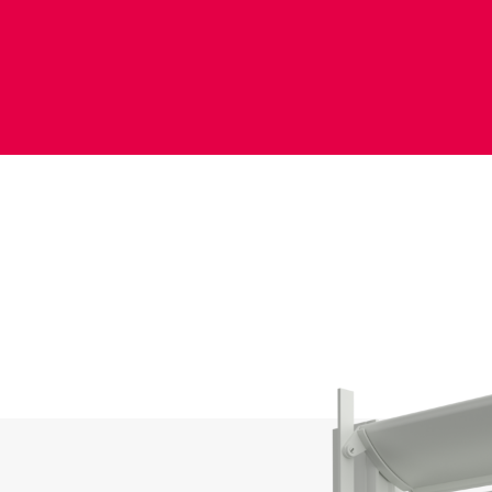
Vetrate
Alicantinas e
Zanzariere
Portoni Garag