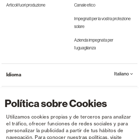
Articoli fuori produzione
Canale etico
Impegnati per la vostra protezione
solare
Azienda impegnata per
l’uguaglianza
Italiano
Idioma
Política sobre Cookies
Utilizamos cookies propias y de terceros para analizar
el tráfico, ofrecer funciones de redes sociales y para
Copyright © Saxun 2023 - 2026
politica sulla riservatezza
Avviso legale
Cookies
personalizar la publicidad a partir de tus hábitos de
navegación. Para conocer nuestras políticas, visite