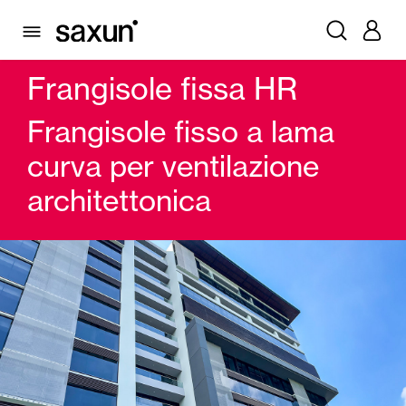
PRODOTTI
FRANGISOLE E PERSIANE MAIORCHINE
FRANGISOLE LAMA FISSA
FRANGISOLE FISSA HR
Frangisole fissa HR
Frangisole fisso a lama
curva per ventilazione
architettonica