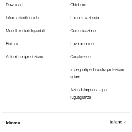
Download
Chi siamo
Informazioni tecniche
La nostra azienda
Modelli e colori disponibili
Comunicazione
Finiture
Lavora con noi
Articoli fuori produzione
Canale etico
Impegnati per la vostra protezione
solare
Azienda impegnata per
l’uguaglianza
Italiano
Idioma