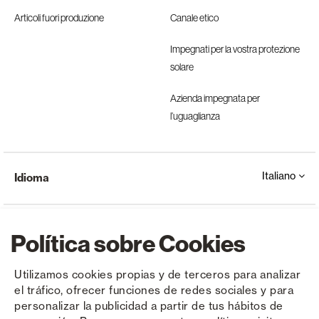
Articoli fuori produzione
Canale etico
Impegnati per la vostra protezione
solare
Azienda impegnata per
l’uguaglianza
Italiano
Idioma
Política sobre Cookies
Utilizamos cookies propias y de terceros para analizar
el tráfico, ofrecer funciones de redes sociales y para
Copyright © Saxun 2023 - 2026
politica sulla riservatezza
Avviso legale
Cookies
personalizar la publicidad a partir de tus hábitos de