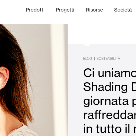
Prodotti
Progetti
Risorse
Società
anale Etico
niche
Finiture
Comunicazi
BLOG
|
SOSTENIBILITÀ
Ci uniamo
limatiche
Frangisole e Persiane Maior
Shading 
giornata 
Uffici
raffredd
in tutto i