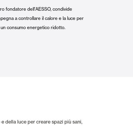
Porte Automatiche
bro fondatore dell'AESSO, condivide
egna a controllare il calore e la luce per
n un consumo energetico ridotto.
Controsoffitti e rivestimenti di pareti
e della luce per creare spazi più sani,