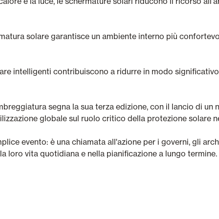
alore e la luce, le schermature solari riducono il ricorso all
atura solare garantisce un ambiente interno più confortevol
lare intelligenti contribuiscono a ridurre in modo significativ
breggiatura segna la sua terza edizione, con il lancio di u
izzazione globale sul ruolo critico della protezione solare nel
ce evento: è una chiamata all'azione per i governi, gli architet
la loro vita quotidiana e nella pianificazione a lungo termine.