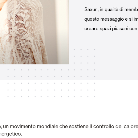
Tende Esterne
 Tende a Stringhe
Saxun, in qualità di mem
questo messaggio e si imp
creare spazi più sani co
Smart Home e automatismi
e e Serrande Avvolgibili
VEDI TUTTI I PRODOTTI
y, un movimento mondiale che sostiene il controllo del calore 
energetico.