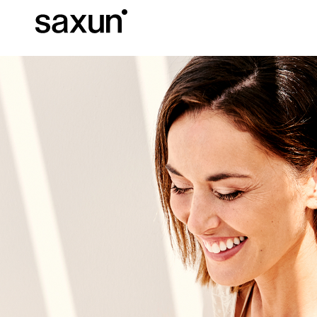
C
Download
Informazioni tec
Chi siamo
Pergole Bioc
Cassonetti e Tapparelle Avvolgibili
Alberghi, ristoranti e caffè