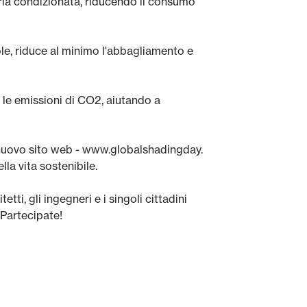
'aria condizionata, riducendo il consumo
e, riduce al minimo l'abbagliamento e
o le emissioni di CO2, aiutando a
n nuovo sito web - www.globalshadingday.
la vita sostenibile.
ti, gli ingegneri e i singoli cittadini
 Partecipate!