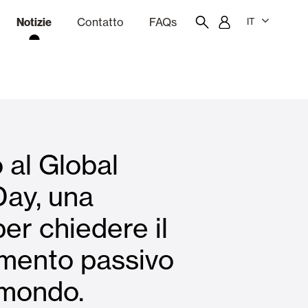
Notizie
Contatto
FAQs
IT
one
Budgeting
Portale dei dipendenti
Showroom
 al Global
chine
Tende interne
Day, una
per chiedere il
Famiglie
amento passivo
l mondo.