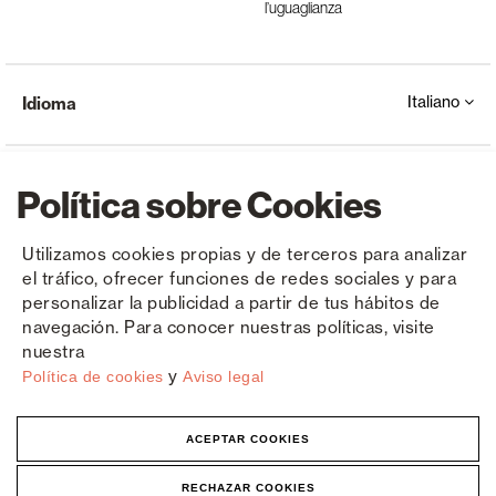
l’uguaglianza
Italiano
Idioma
Política sobre Cookies
Utilizamos cookies propias y de terceros para analizar
el tráfico, ofrecer funciones de redes sociales y para
Copyright © Saxun 2023 - 2026
politica sulla riservatezza
Avviso legale
Cookies
personalizar la publicidad a partir de tus hábitos de
navegación. Para conocer nuestras políticas, visite
nuestra
y
Política de cookies
Aviso legal
ACEPTAR COOKIES
RECHAZAR COOKIES