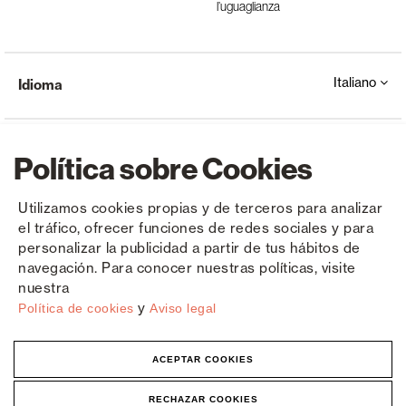
l’uguaglianza
Italiano
Idioma
Política sobre Cookies
Utilizamos cookies propias y de terceros para analizar
el tráfico, ofrecer funciones de redes sociales y para
Copyright © Saxun 2023 - 2026
politica sulla riservatezza
Avviso legale
Cookies
personalizar la publicidad a partir de tus hábitos de
navegación. Para conocer nuestras políticas, visite
nuestra
y
Política de cookies
Aviso legal
ACEPTAR COOKIES
RECHAZAR COOKIES