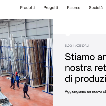
Prodotti
Progetti
Risorse
Società
anale Etico
niche
Finiture
Comunicazi
BLOG
|
AZIENDALI
Stiamo am
limatiche
Frangisole e Persiane Maior
nostra ret
di produz
Uffici
Aggiungiamo un nuovo st