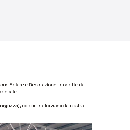
Porte Automatiche
Controsoffitti e rivestimenti di pareti
ione Solare e Decorazione, prodotte da
azionale.
aragozza),
con cui rafforziamo la nostra