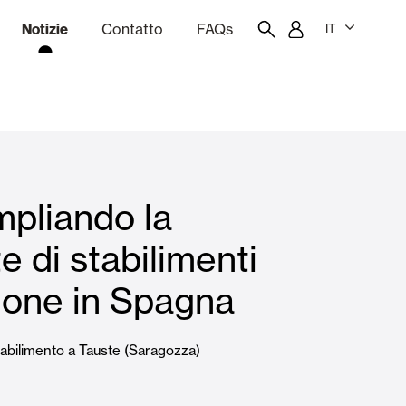
Notizie
Contatto
FAQs
IT
one
Budgeting
Portale dei dipendenti
Showroom
pliando la
chine
Tende interne
e di stabilimenti
ione in Spagna
Famiglie
abilimento a Tauste (Saragozza)