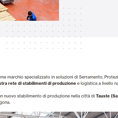
Tende Esterne
 Tende a Stringhe
Smart Home e automatismi
e e Serrande Avvolgibili
me marchio specializzato in soluzioni di Serramento, Protez
tra rete di stabilimenti di produzione
e logistica a livello n
VEDI TUTTI I PRODOTTI
 un nuovo stabilimento di produzione nella città di
Tauste (S
gona.