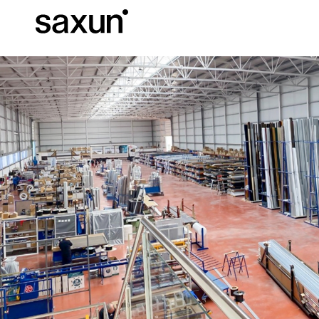
C
Download
Informazioni tec
Chi siamo
Pergole Bioc
Cassonetti e Tapparelle Avvolgibili
Alberghi, ristoranti e caffè