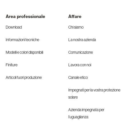
Area professionale
Affare
Download
Chi siamo
Informazioni tecniche
La nostra azienda
Modelli e colori disponibili
Comunicazione
Finiture
Lavora con noi
Articoli fuori produzione
Canale etico
Impegnati per la vostra protezione
solare
Azienda impegnata per
l’uguaglianza