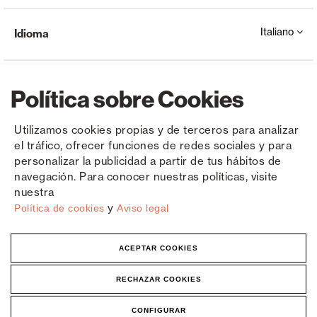
Italiano
Idioma
Política sobre Cookies
Utilizamos cookies propias y de terceros para analizar
el tráfico, ofrecer funciones de redes sociales y para
Copyright © Saxun 2023 - 2026
politica sulla riservatezza
Avviso legale
Cookies
personalizar la publicidad a partir de tus hábitos de
navegación. Para conocer nuestras políticas, visite
nuestra
y
Política de cookies
Aviso legal
ACEPTAR COOKIES
RECHAZAR COOKIES
CONFIGURAR