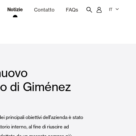
Notizie
Contatto
FAQs
IT
one
Budgeting
Portale dei dipendenti
Showroom
 nuovo
chine
Tende interne
io di Giménez
Famiglie
dei principali obiettivi dell'azienda è stato
orio interno, al fine di riuscire ad