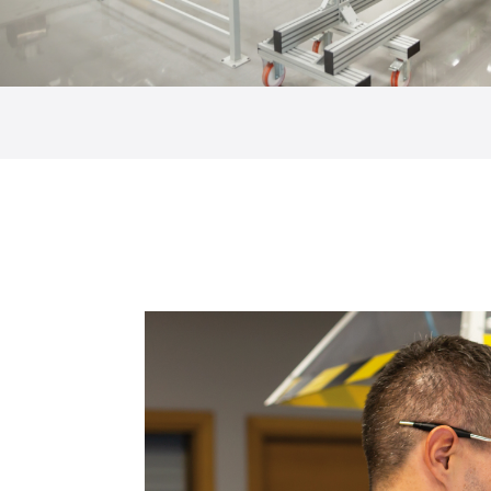
Vetrate
Alicantinas e
Zanzariere
Portoni Garag