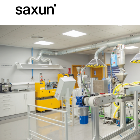
C
Download
Informazioni tec
Chi siamo
Pergole Bioc
Cassonetti e Tapparelle Avvolgibili
Alberghi, ristoranti e caffè