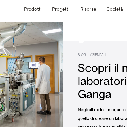
Prodotti
Progetti
Risorse
Società
anale Etico
niche
Finiture
Comunicazi
|
BLOG
AZIENDALI
Scopri il
limatiche
Frangisole e Persiane Maior
laborator
Ganga
Uffici
Negli ultimi tre anni, uno 
quello di creare un laborat