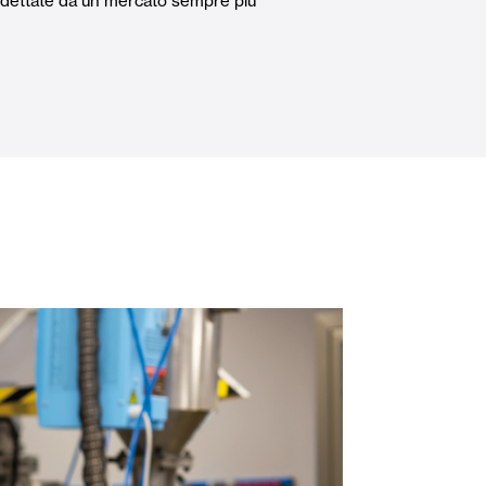
e dettate da un mercato sempre più
Porte Automatiche
Controsoffitti e rivestimenti di pareti