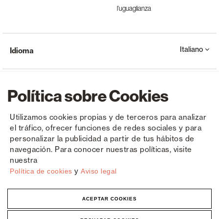
l’uguaglianza
Italiano
Idioma
Política sobre Cookies
Utilizamos cookies propias y de terceros para analizar
el tráfico, ofrecer funciones de redes sociales y para
Copyright © Saxun 2023 - 2026
politica sulla riservatezza
Avviso legale
Cookies
personalizar la publicidad a partir de tus hábitos de
navegación. Para conocer nuestras políticas, visite
nuestra
y
Política de cookies
Aviso legal
ACEPTAR COOKIES