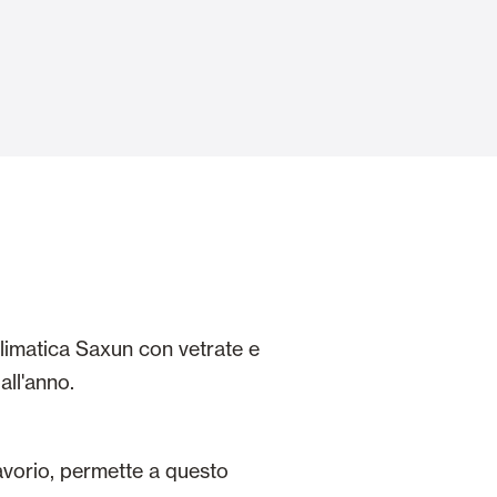
Porte Automatiche
Controsoffitti e rivestimenti di pareti
oclimatica Saxun con vetrate e
all'anno.
 avorio, permette a questo