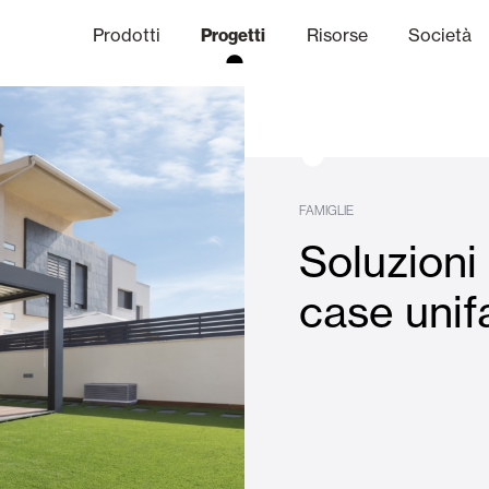
Prodotti
Progetti
Risorse
Società
anale Etico
niche
Finiture
Comunicazi
FAMIGLIE
Soluzion
limatiche
Frangisole e Persiane Maior
case unifa
Uffici