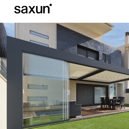
C
Download
Informazioni tec
Chi siamo
Pergole Bioc
Cassonetti e Tapparelle Avvolgibili
Alberghi, ristoranti e caffè