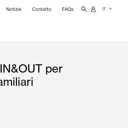
Notizie
Contatto
FAQs
IT
one
Budgeting
Portale dei dipendenti
Showroom
i IN&OUT per
chine
Tende interne
miliari
Famiglie