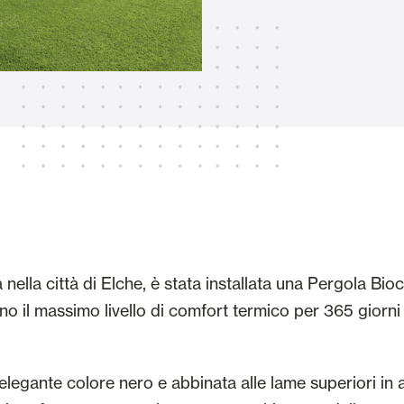
Tende Esterne
 Tende a Stringhe
Smart Home e automatismi
e e Serrande Avvolgibili
a nella città di Elche, è stata installata una Pergola Bi
VEDI TUTTI I PRODOTTI
no il massimo livello di comfort termico per 365 giorni 
n elegante colore nero e abbinata alle lame superiori in