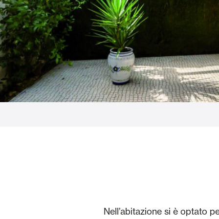
Vetrate
Alicantinas e
Zanzariere
Portoni Garag
Nell’abitazione si è optato p