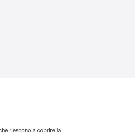
Porte Automatiche
Controsoffitti e rivestimenti di pareti
 che riescono a coprire la