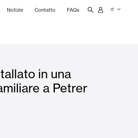
Notizie
Contatto
FAQs
IT
one
Budgeting
Portale dei dipendenti
Showroom
tallato in una
chine
Tende interne
amiliare a Petrer
Famiglie