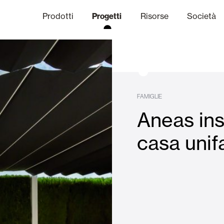
Prodotti
Progetti
Risorse
Società
anale Etico
niche
Finiture
Comunicazi
FAMIGLIE
Aneas ins
limatiche
Frangisole e Persiane Maior
casa unif
Uffici