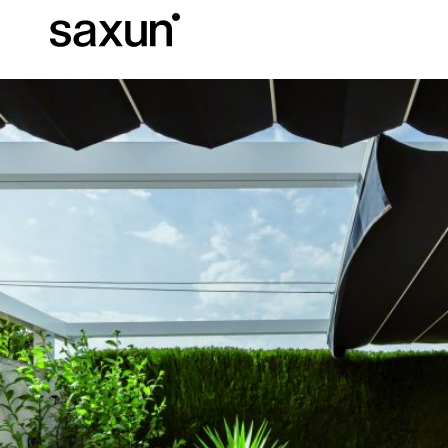
C
Download
Informazioni tec
Chi siamo
Pergole Bioc
Cassonetti e Tapparelle Avvolgibili
Alberghi, ristoranti e caffè