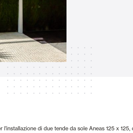
Tende Esterne
 Tende a Stringhe
Smart Home e automatismi
e e Serrande Avvolgibili
VEDI TUTTI I PRODOTTI
er l'installazione di due tende da sole Aneas 125 x 125,