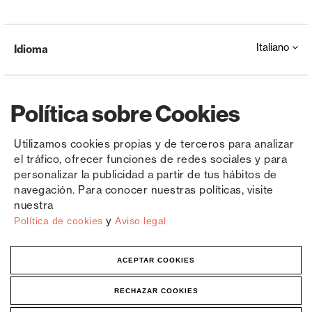
Italiano
Idioma
Política sobre Cookies
Utilizamos cookies propias y de terceros para analizar
el tráfico, ofrecer funciones de redes sociales y para
Copyright © Saxun 2023 - 2026
politica sulla riservatezza
Avviso legale
Cookies
personalizar la publicidad a partir de tus hábitos de
navegación. Para conocer nuestras políticas, visite
nuestra
y
Política de cookies
Aviso legal
ACEPTAR COOKIES
RECHAZAR COOKIES