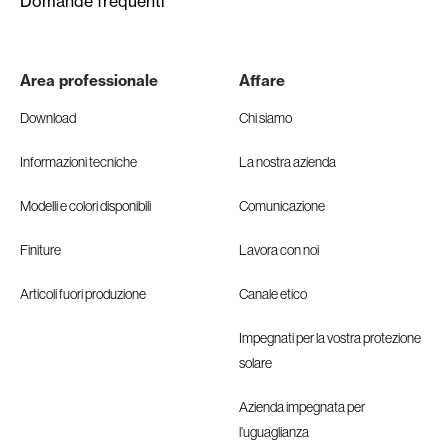
Domande frequenti
Area professionale
Affare
Download
Chi siamo
Informazioni tecniche
La nostra azienda
Modelli e colori disponibili
Comunicazione
Finiture
Lavora con noi
Articoli fuori produzione
Canale etico
Impegnati per la vostra protezione
solare
Azienda impegnata per
l’uguaglianza