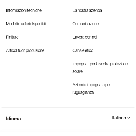
Informazioni tecniche
La nostra azienda
Modelli e colori disponibili
Comunicazione
Finiture
Lavora con noi
Articoli fuori produzione
Canale etico
Impegnati per la vostra protezione
solare
Azienda impegnata per
l’uguaglianza
Italiano
Idioma