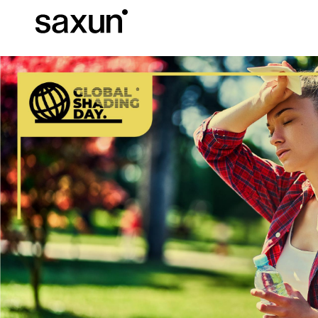
Descargas
Información Téc
Sobre Nosotros
Pérgolas
Persianas enrollables y cajones
Hoteles, restaurantes y cafeterías