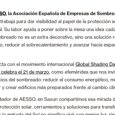
SO
, la Asociación Española de Empresas de Sombre
,
trabaja para dar visibilidad al papel de la protección s
al. Su labor ayuda a poner sobre la mesa una idea cad
mbreado no es un extra decorativo, sino una solución r
co, reducir el sobrecalentamiento y avanzar hacia esp
cta con el movimiento internacional
Global Shading Da
 celebra el 21 de marzo
, como efemérides que nos invi
cios del sombreado: reducir el consumo energético, me
r y crear edificios más preparados frente al cambio cli
dador de AESSO, en Saxun compartimos esa mirada 
rotección solar, cerramientos y soluciones para trans
la entrada del Sol no significa vivir con menos luz, sin