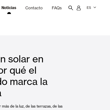
Noticias
Contacto
FAQs
ES
ón
resupuestador
Portal del empleado/a
Showroom
n solar en
Cortinas interiores y estores
or qué el
o marca la
Viviendas
a
r más de la luz, de las terrazas, de las