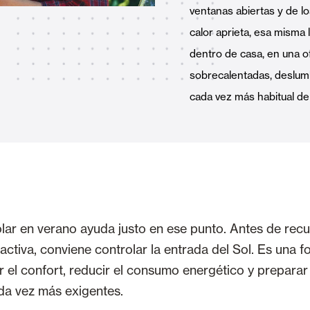
ventanas abiertas y de l
Toldos
 Cortinas exteriores
calor aprieta, esa misma
dentro de casa, en una of
sobrecalentadas, deslum
cada vez más habitual de
Motores, automatismos y S
araje y comerciales
VER TODOS LOS PRODUCTOS
lar en verano ayuda justo en ese punto. Antes de recur
activa, conviene controlar la entrada del Sol. Es una f
r el confort, reducir el consumo energético y preparar 
da vez más exigentes.