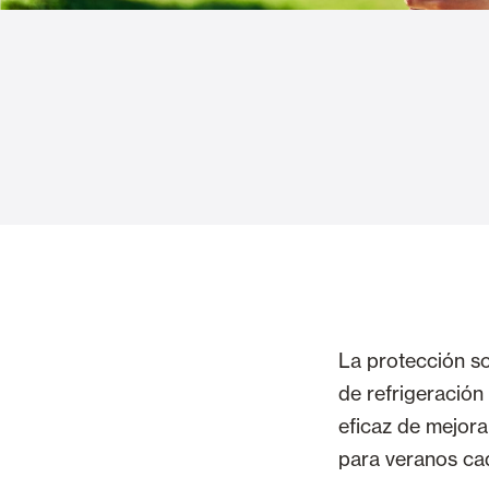
Cortinas de Cristal
Alicantinas y
Mosquiteras
Puertas de g
La protección so
de refrigeración 
eficaz de mejora
para veranos ca