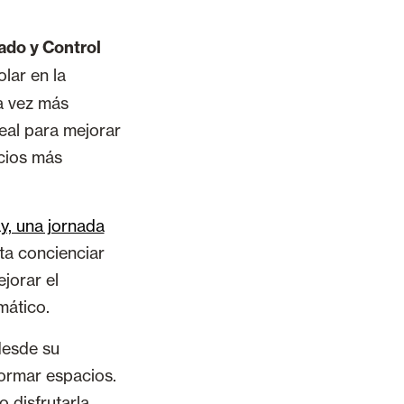
ado y Control
olar en la
a vez más
eal para mejorar
acios más
y, una jornada
ta concienciar
jorar el
mático.
desde su
formar espacios.
o disfrutarla