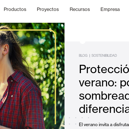
Productos
Proyectos
Recursos
Empresa
Canal Ético
nica
Acabados
Comunicaci
P
|
BLOG
SOSTENIBILIDAD
Protecció
Celosias y Mallorquinas
verano: p
sombread
Oficinas
diferenci
El verano invita a disfruta