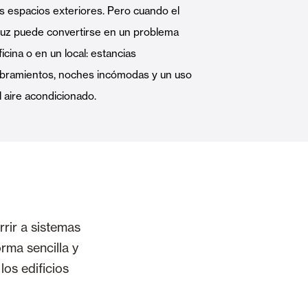
os espacios exteriores. Pero cuando el
Puertas Automáticas de Cristal
 luz puede convertirse en un problema
icina o en un local: estancias
bramientos, noches incómodas y un uso
l aire acondicionado.
mart Home
Revestimientos de techo y pared
rir a sistemas
orma sencilla y
los edificios