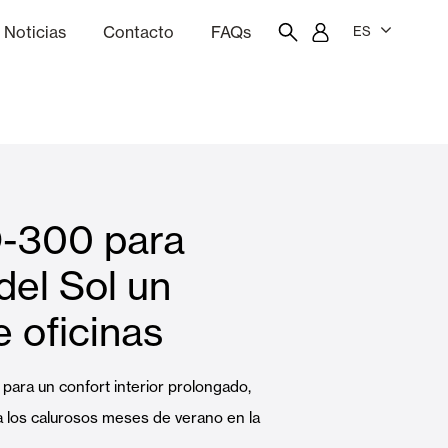
Noticias
Contacto
FAQs
ES
ón
resupuestador
Portal del empleado/a
Showroom
O-300 para
Cortinas interiores y estores
del Sol un
e oficinas
Viviendas
 para un confort interior prolongado,
 los calurosos meses de verano en la