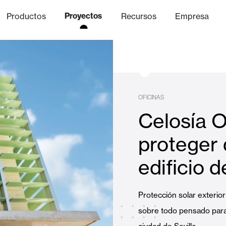
Productos
Proyectos
Recursos
Empresa
Canal Ético
nica
Acabados
Comunicaci
P
OFICINAS
Celosía 
Celosias y Mallorquinas
proteger 
edificio d
Oficinas
Protección solar exterior
sobre todo pensado para