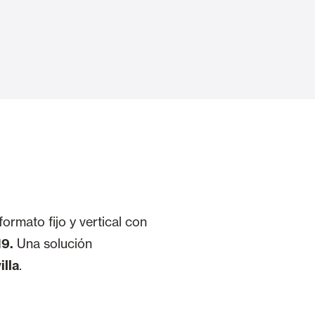
Puertas Automáticas de Cristal
mart Home
Revestimientos de techo y pared
formato fijo y vertical con
9.
Una solución
illa
.