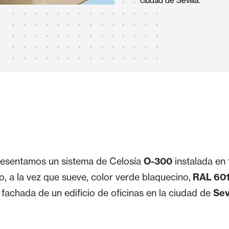
ciudad de Sevilla.
Toldos
 Cortinas exteriores
Motores, automatismos y S
araje y comerciales
 presentamos un sistema de Celosía
O-300
instalada en 
VER TODOS LOS PRODUCTOS
vo, a la vez que sueve, color verde blaquecino,
RAL 601
 fachada de un edificio de oficinas en la ciudad de
Sev