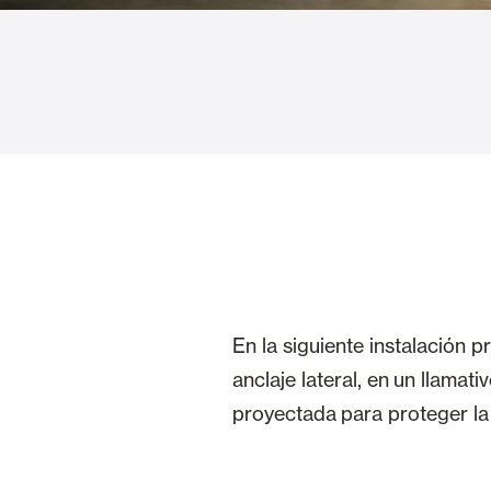
Cortinas de Cristal
Alicantinas y
Mosquiteras
Puertas de g
En la siguiente instalación
anclaje lateral, en
un llamati
proyectada
para proteger la