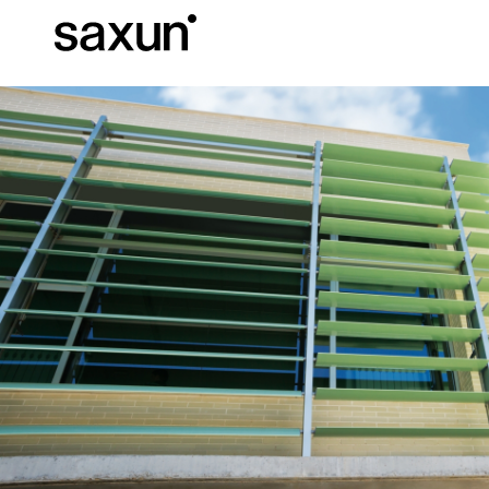
Descargas
Información Téc
Sobre Nosotros
Pérgolas
Persianas enrollables y cajones
Hoteles, restaurantes y cafeterías