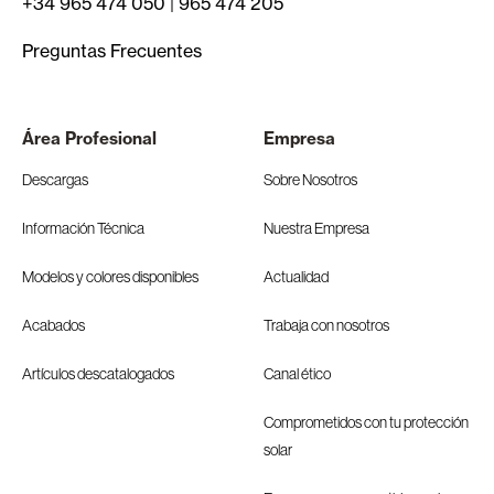
+34 965 474 050
|
965 474 205
Preguntas Frecuentes
Área Profesional
Empresa
Descargas
Sobre Nosotros
Información Técnica
Nuestra Empresa
Modelos y colores disponibles
Actualidad
Acabados
Trabaja con nosotros
Artículos descatalogados
Canal ético
Comprometidos con tu protección
solar