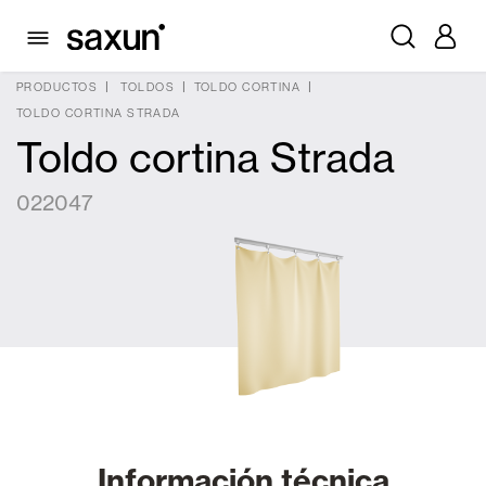
PRODUCTOS
TOLDOS
TOLDO CORTINA
TOLDO CORTINA STRADA
Toldo cortina Strada
022047
Información técnica