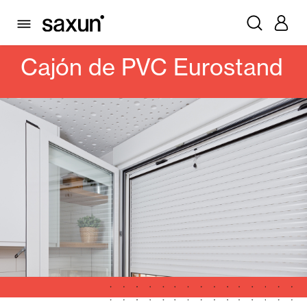
PRODUCTOS
PERSIANAS ENROLLABLES Y CAJONES
CAJONES
CAJONES DE PVC
CAJÓN DE PVC EUROSTAND
Cajón de PVC Eurostand