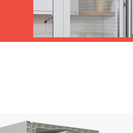
Toldos
 Cortinas exteriores
Motores, automatismos y S
araje y comerciales
VER TODOS LOS PRODUCTOS