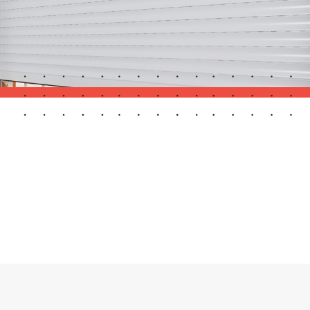
Puertas Automáticas de Cristal
mart Home
Revestimientos de techo y pared