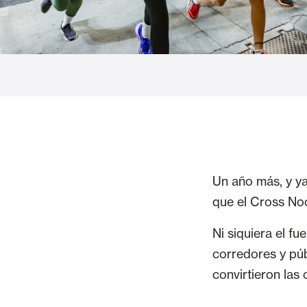
Cortinas de Cristal
Alicantinas y
Mosquiteras
Puertas de g
Un año más, y ya
que el Cross Noc
Ni siquiera el f
corredores y púb
convirtieron las