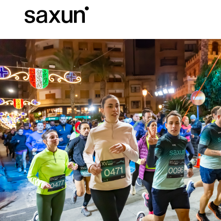
Descargas
Información Téc
Sobre Nosotros
Pérgolas
Persianas enrollables y cajones
Hoteles, restaurantes y cafeterías