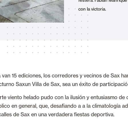
festera. Fabián Manrique
Toldos
 Cortinas exteriores
con la victoria.
Motores, automatismos y S
araje y comerciales
 van 15 ediciones, los corredores y vecinos de Sax h
turno Saxun Villa de Sax, sea un éxito de participació
VER TODOS LOS PRODUCTOS
uerte viento helado pudo con la ilusión y entusiasmo de
lico en general, que, desafiando a a la climatología ad
 calles de Sax en una verdadera fiestas deportiva.