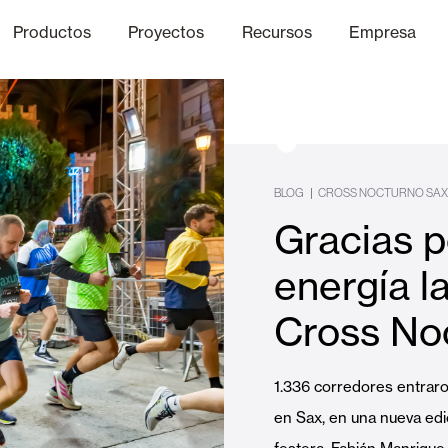
Productos
Proyectos
Recursos
Empresa
Canal Ético
nica
Acabados
Comunicaci
P
BLOG
|
CROSS NOCTURNO SA
Gracias p
Celosias y Mallorquinas
energía l
Cross No
Oficinas
1.336 corredores entraro
en Sax, en una nueva edi