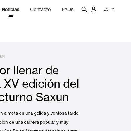
Noticias
Contacto
FAQs
ES
ón
resupuestador
Portal del empleado/a
Showroom
XUN
or llenar de
Cortinas interiores y estores
a XV edición del
cturno Saxun
Viviendas
n a meta en una gélida y ventosa tarde
ción de una carrera popular y muy