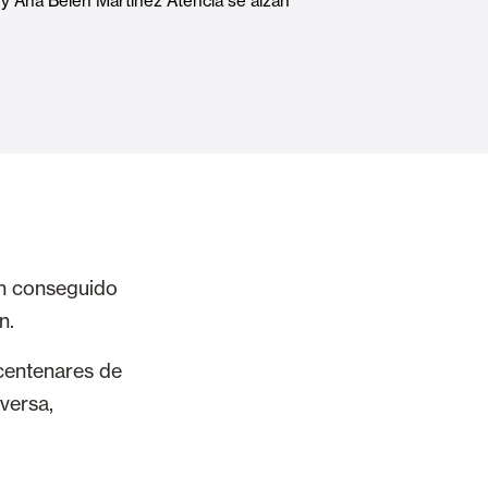
 y Ana Belén Martínez Atencia se alzan
Puertas Automáticas de Cristal
mart Home
Revestimientos de techo y pared
an conseguido
n.
 centenares de
versa,