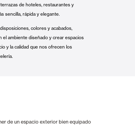
 terrazas de hoteles, restaurantes y
Puertas Automáticas de Cristal
ás sencilla, rápida y elegante.
disposiciones, colores y acabados,
n el ambiente diseñado y crear espacios
ocio y la calidad que nos ofrecen los
elería.
mart Home
Revestimientos de techo y pared
ner de un espacio exterior bien equipado