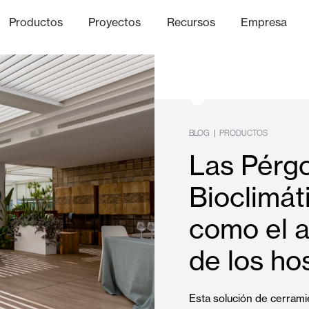
Productos
Proyectos
Recursos
Empresa
Canal Ético
nica
Acabados
Comunicaci
P
BLOG
|
PRODUCTOS
Las Pérg
Celosias y Mallorquinas
Bioclimát
como el a
Oficinas
de los ho
Esta solución de cerrami