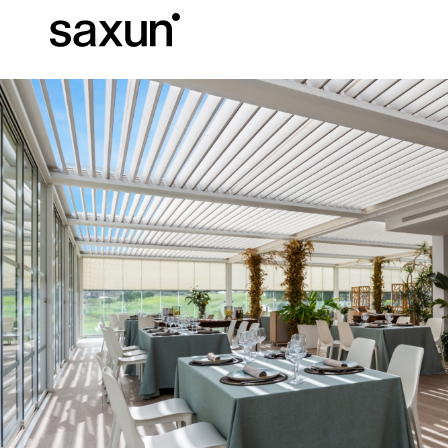
Descargas
Información Téc
Sobre Nosotros
Pérgolas
Persianas enrollables y cajones
Hoteles, restaurantes y cafeterías