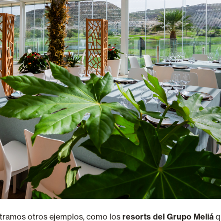
ntramos otros ejemplos, como los
resorts del Grupo Meliá
q