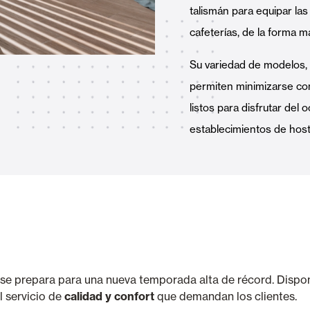
talismán para equipar las
Toldos
 Cortinas exteriores
cafeterías, de la forma m
Su variedad de modelos, 
permiten minimizarse co
listos para disfrutar del 
establecimientos de host
Motores, automatismos y S
araje y comerciales
VER TODOS LOS PRODUCTOS
ón se prepara para una nueva temporada alta de récord. D
ispo
l servicio de
calidad y confort
que demandan los clientes.