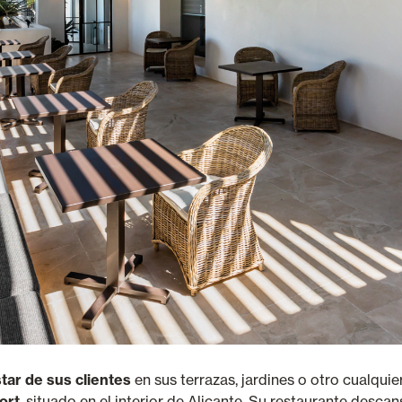
star de sus clientes
en sus terrazas, jardines o otro cualquie
ort
, situado en el interior de Alicante. Su restaurante des