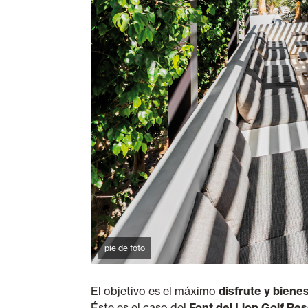
pie de foto
El objetivo es el máximo
disfrute y biene
Éste es el caso del
Font del Llop Golf Res