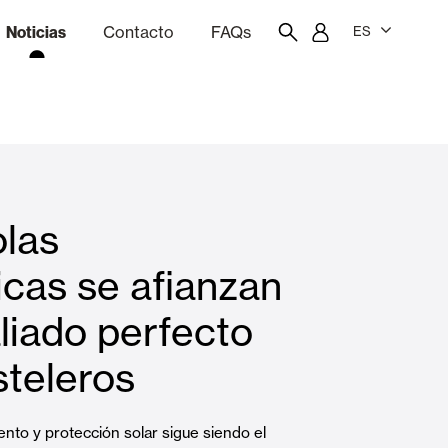
Noticias
Contacto
FAQs
ES
ón
resupuestador
Portal del empleado/a
Showroom
olas
Cortinas interiores y estores
icas se afianzan
liado perfecto
Viviendas
steleros
ento y protección solar sigue siendo el