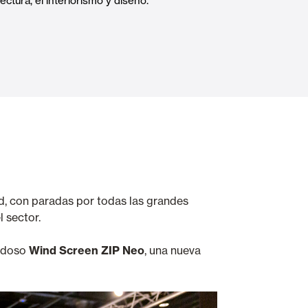
ectura, el interiorismo y diseño.
Puertas Automáticas de Cristal
mart Home
Revestimientos de techo y pared
ud, con paradas por todas las grandes
 sector.
edoso
Wind Screen ZIP Neo
, una nueva