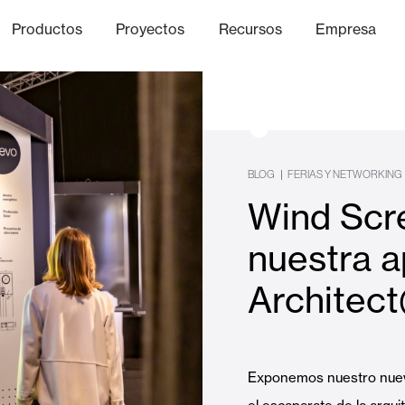
Productos
Proyectos
Recursos
Empresa
Canal Ético
nica
Acabados
Comunicaci
P
|
BLOG
FERIAS Y NETWORKING
Wind Scr
Celosias y Mallorquinas
nuestra a
Architec
Oficinas
Exponemos nuestro nuevo