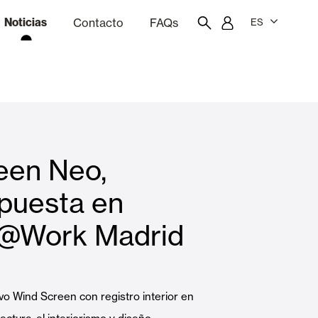
Noticias
Contacto
FAQs
ES
ón
resupuestador
Portal del empleado/a
Showroom
een Neo,
Cortinas interiores y estores
puesta en
t@Work Madrid
Viviendas
 Wind Screen con registro interior en