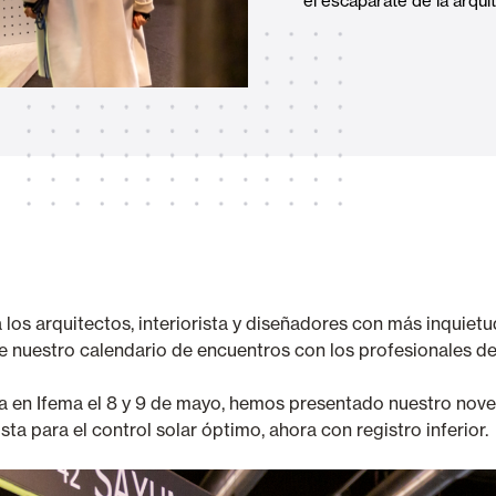
el escaparate de la arquit
Toldos
 Cortinas exteriores
Motores, automatismos y S
araje y comerciales
 los arquitectos, interiorista y diseñadores con más inquiet
 nuestro calendario de encuentros con los profesionales del
VER TODOS LOS PRODUCTOS
ada en Ifema el 8 y 9 de mayo, hemos presentado nuestro nov
ta para el control solar óptimo, ahora con registro inferior.