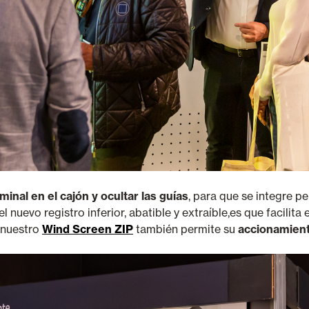
rminal en el cajón y ocultar las guías
, para que se integre p
 nuevo registro inferior, abatible y extraíble,es que facilita 
 nuestro
Wind Screen ZIP
también permite su
accionamient