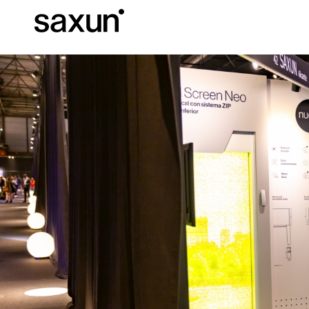
Descargas
Información Téc
Sobre Nosotros
Pérgolas
Persianas enrollables y cajones
Hoteles, restaurantes y cafeterías