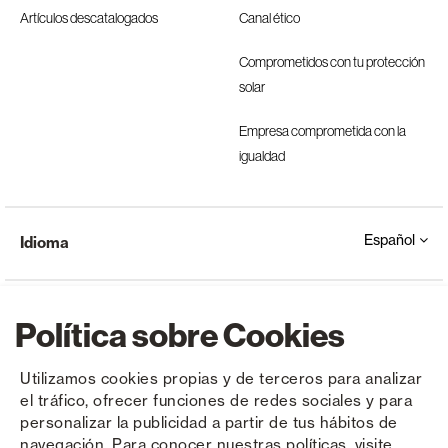
Artículos descatalogados
Canal ético
Comprometidos con tu protección
solar
Empresa comprometida con la
igualdad
Español
Idioma
Política sobre Cookies
Utilizamos cookies propias y de terceros para analizar
el tráfico, ofrecer funciones de redes sociales y para
Copyright © Saxun 2023 - 2026
Política de privacidad
Aviso legal
Cookies
personalizar la publicidad a partir de tus hábitos de
navegación. Para conocer nuestras políticas, visite