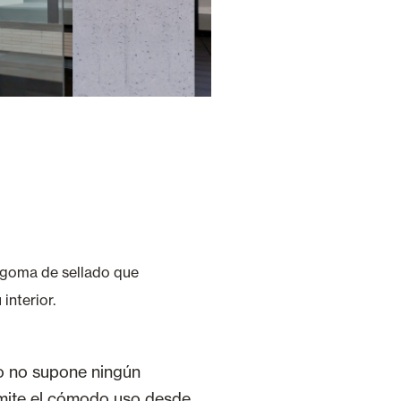
a goma de sellado que
interior.
lo no supone ningún
rmite el cómodo uso desde