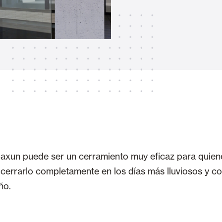
Toldos
 Cortinas exteriores
Motores, automatismos y S
araje y comerciales
Saxun puede ser un cerramiento muy eficaz para quiene
VER TODOS LOS PRODUCTOS
o cerrarlo completamente en los días más lluviosos y c
ño.