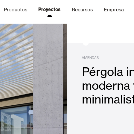
Productos
Proyectos
Recursos
Empresa
Canal Ético
nica
Acabados
Comunicaci
P
VIVIENDAS
Pérgola i
Celosias y Mallorquinas
moderna 
minimalis
Oficinas