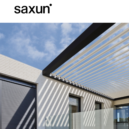
Descargas
Información Téc
Sobre Nosotros
Pérgolas
Persianas enrollables y cajones
Hoteles, restaurantes y cafeterías