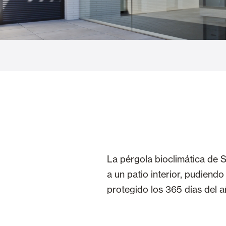
Cortinas de Cristal
Alicantinas y
Mosquiteras
Puertas de g
La pérgola bioclimática de 
a un patio interior, pudiend
protegido los 365 días del a