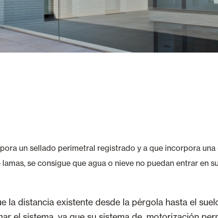
rpora un sellado perimetral registrado y a que incorpora un
 lamas, se consigue que agua o nieve no puedan entrar en su 
e la distancia existente desde la pérgola hasta el sue
nar el sistema, ya que su sistema de motorización pe