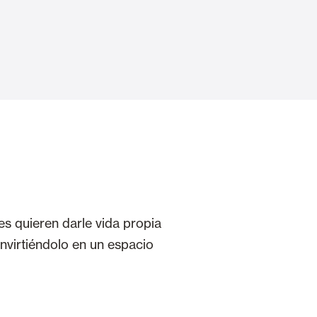
Puertas Automáticas de Cristal
mart Home
Revestimientos de techo y pared
s quieren darle vida propia
onvirtiéndolo en un espacio