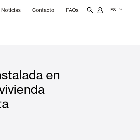
Noticias
Contacto
FAQs
ES
ón
resupuestador
Portal del empleado/a
Showroom
nstalada en
Cortinas interiores y estores
vivienda
ta
Viviendas