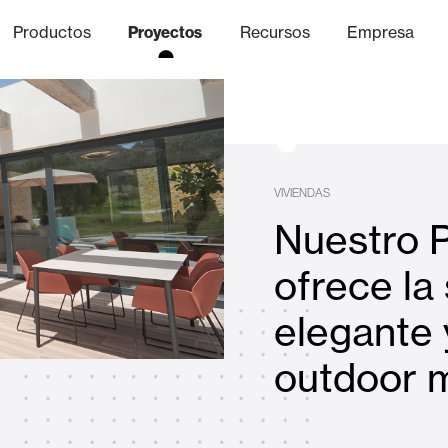
Productos
Proyectos
Recursos
Empresa
Canal Ético
nica
Acabados
Comunicaci
P
VIVIENDAS
Nuestro P
Celosias y Mallorquinas
ofrece la
elegante 
Oficinas
outdoor 