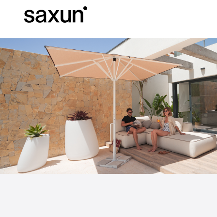
Descargas
Información Téc
Sobre Nosotros
Pérgolas
Persianas enrollables y cajones
Hoteles, restaurantes y cafeterías