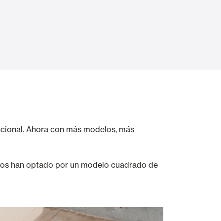
Puertas Automáticas de Cristal
mart Home
Revestimientos de techo y pared
uncional. Ahora con más modelos, más
arios han optado por un modelo cuadrado de