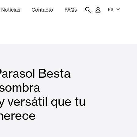
Noticias
Contacto
FAQs
ES
ón
resupuestador
Portal del empleado/a
Showroom
arasol Besta
Cortinas interiores y estores
 sombra
y versátil que tu
Viviendas
merece