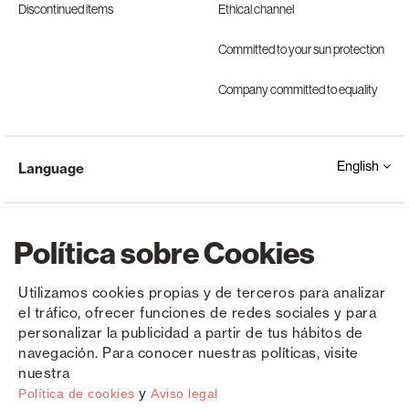
Discontinued items
Ethical channel
Committed to your sun protection
Company committed to equality
English
Language
Política sobre Cookies
Utilizamos cookies propias y de terceros para analizar
el tráfico, ofrecer funciones de redes sociales y para
Copyright © Saxun 2023 - 2026
Privacy Policy
Legal Notice
Cookies
personalizar la publicidad a partir de tus hábitos de
navegación. Para conocer nuestras políticas, visite
nuestra
y
Política de cookies
Aviso legal