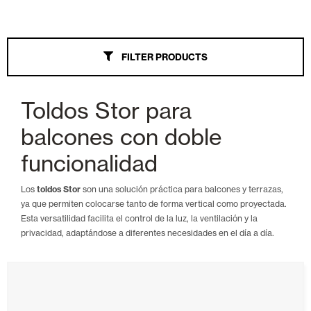
Awnings
FILTER PRODUCTS
All
Wind Screen
Toldos Stor para
Extendable Arms
balcones con doble
Palillería
funcionalidad
Veranda
Los
toldos Stor
son una solución práctica para balcones y terrazas,
ya que permiten colocarse tanto de forma vertical como proyectada.
Parasol
Esta versatilidad facilita el control de la luz, la ventilación y la
privacidad, adaptándose a diferentes necesidades en el día a día.
Monoblock Extendable Arms
Chest
Tension Straight Point