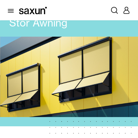
PRODUCTS
AWNINGS
STOR AWNING
Stor Awning
Rolling Shutters and Boxes
Pergolas
Window & Door Shutters and Louvers
Curtain and Blinds
Glass Curtains
Alicantina Shutters and PVC Curtains