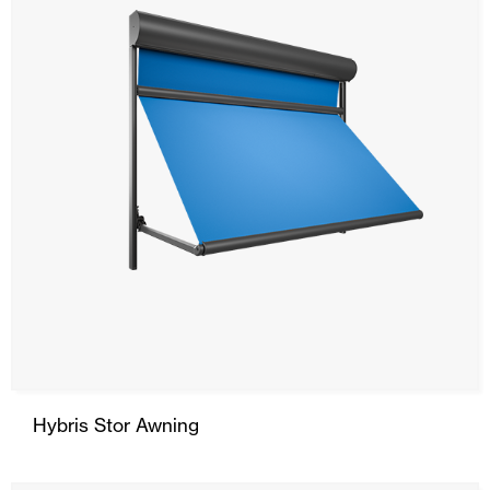
SRS
Stor Awning
Curtain Awning
Drop Awning
Hood
Automatic Doors
Mosquito screens
Garage Doors and Rolling Doors
Hybris Stor Awning
Smart Home and Automation