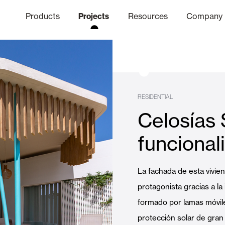
Products
Projects
Resources
Company
hics Channel
ation
Finishes
Communicat
Quo
RESIDENTIAL
Celosías 
Window & Door Shutters and
funcional
Offices
La fachada de esta vivie
protagonista gracias a la
formado por lamas móvil
protección solar de gran 