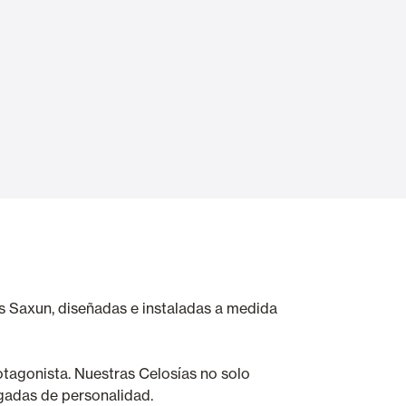
Automatic Doors
n
Ceiling and wall cladding
as Saxun, diseñadas e instaladas a medida
otagonista. Nuestras Celosías no solo
rgadas de personalidad.