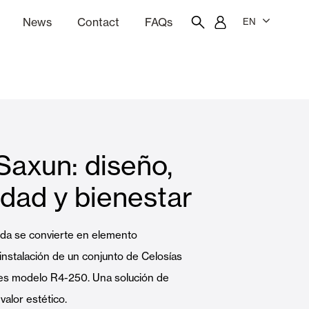
News
Contact
FAQs
EN
ion
tation software
Showroom
Employee portal
Saxun: diseño,
 Louvers
Curtain and Blinds
idad y bienestar
Residential
nda se convierte en elemento
 instalación de un conjunto de Celosías
es modelo R4-250. Una solución de
valor estético.