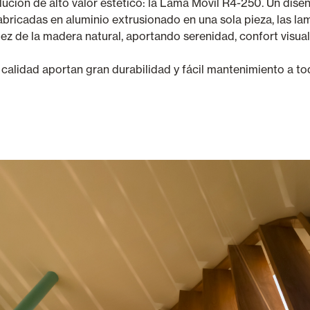
ución de alto valor estético: la Lama Móvil R4-250. Un dise
abricadas en aluminio extrusionado en una sola pieza, las la
ez de la madera natural, aportando serenidad, confort visual
calidad aportan gran durabilidad y fácil mantenimiento a tod