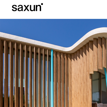
Et
Download
Technical inform
About us
Pergolas
Rolling Shutters and Boxes
Hotels, restaurants and cafes