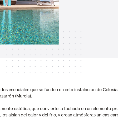
Awnings
hutters and PVC Curtains
Smart Home and Automatio
 and Rolling Doors
SEE ALL PRODUCTS
dades esenciales que se funden en esta instalación de Celosí
azarrón (Murcia).
amente estética, que convierte la fachada en un elemento pr
los aíslan del calor y del frío, y crean atmósferas únicas ca