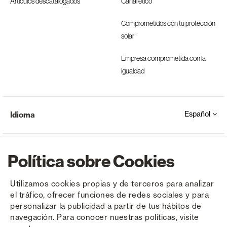
Artículos descatalogados
Canal ético
Comprometidos con tu protección
solar
Empresa comprometida con la
igualdad
Español
Idioma
Política sobre Cookies
Utilizamos cookies propias y de terceros para analizar
el tráfico, ofrecer funciones de redes sociales y para
Copyright © Saxun 2023 - 2026
Política de privacidad
Aviso legal
Cookies
personalizar la publicidad a partir de tus hábitos de
navegación. Para conocer nuestras políticas, visite