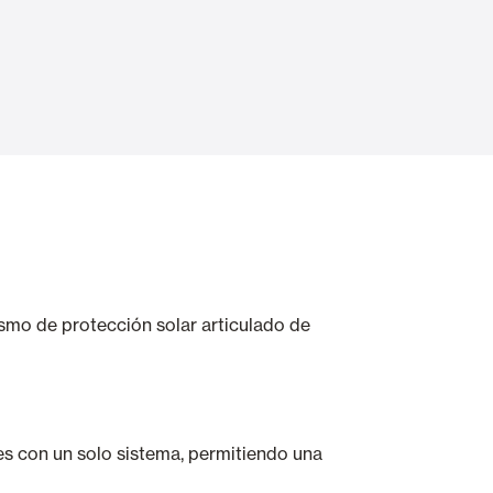
Puertas Automáticas de Cristal
mart Home
Revestimientos de techo y pared
ismo de protección solar articulado de
es con un solo sistema, permitiendo una