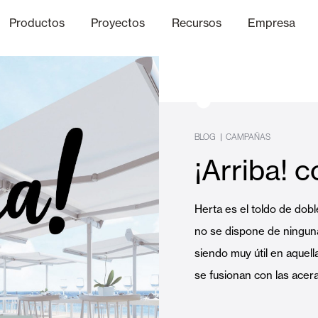
Productos
Proyectos
Recursos
Empresa
Canal Ético
nica
Acabados
Comunicaci
P
|
BLOG
CAMPAÑAS
¡Arriba! 
Celosias y Mallorquinas
Herta es el toldo de dobl
Oficinas
no se dispone de ninguna
siendo muy útil en aquell
se fusionan con las acer