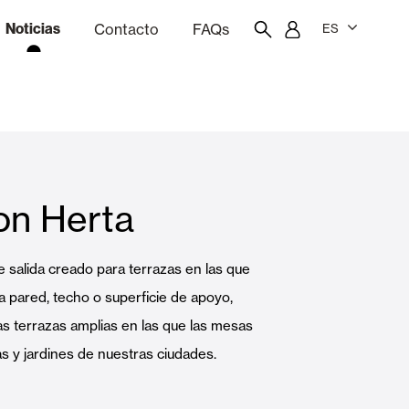
Noticias
Contacto
FAQs
ES
ón
resupuestador
Portal del empleado/a
Showroom
con Herta
Cortinas interiores y estores
e salida creado para terrazas en las que
Viviendas
 pared, techo o superficie de apoyo,
as terrazas amplias en las que las mesas
as y jardines de nuestras ciudades.