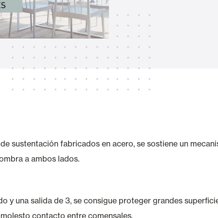
Toldos
 Cortinas exteriores
Motores, automatismos y S
araje y comerciales
es de sustentación fabricados en acero, se sostiene un mecan
sombra a ambos lados.
VER TODOS LOS PRODUCTOS
o y una salida de 3, se consigue proteger grandes superfici
 molesto contacto entre comensales.