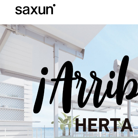
Descargas
Información Téc
Sobre Nosotros
Pérgolas
Persianas enrollables y cajones
Hoteles, restaurantes y cafeterías