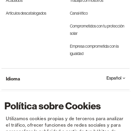
Acabados
Trabaja con nosotros
Artículos descatalogados
Canal ético
Comprometidos con tu protección
solar
Empresa comprometida con la
igualdad
Español
Idioma
Política sobre Cookies
Utilizamos cookies propias y de terceros para analizar
el tráfico, ofrecer funciones de redes sociales y para
Copyright © Saxun 2023 - 2026
Política de privacidad
Aviso legal
Cookies