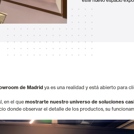
este nuevo espacio expos
Toldos
 Cortinas exteriores
Motores, automatismos y S
araje y comerciales
owroom de Madrid
ya es una realidad y está abierto para cli
VER TODOS LOS PRODUCTOS
, en el que
mostrarte nuestro universo de soluciones casi
cio donde observar el detalle de los productos, su funciona