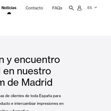
Noticias
Contacto
FAQs
ES
ón
resupuestador
Portal del empleado/a
Showroom
n y encuentro
Cortinas interiores y estores
 en nuestro
 de Madrid
Viviendas
s de clientes de toda España para
oducto e intercambiar impresiones en