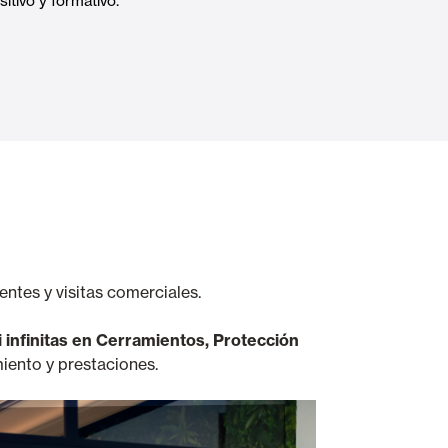
itivo y formativo.
Puertas Automáticas de Cristal
mart Home
Revestimientos de techo y pared
entes y visitas comerciales.
 infinitas en Cerramientos, Protección
miento y prestaciones.