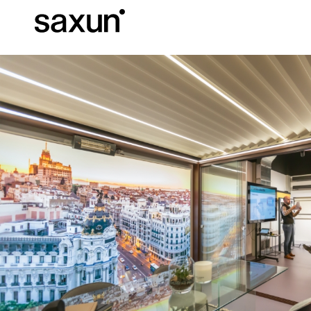
Descargas
Información Téc
Sobre Nosotros
Pérgolas
Persianas enrollables y cajones
Hoteles, restaurantes y cafeterías