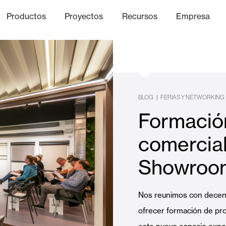
Productos
Proyectos
Recursos
Empresa
Canal Ético
nica
Acabados
Comunicaci
P
|
BLOG
FERIAS Y NETWORKING
Formació
Celosias y Mallorquinas
comercial
Showroom
Oficinas
Nos reunimos con decena
ofrecer formación de pr