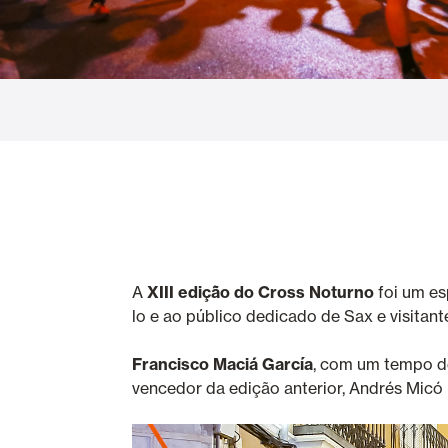
Cortinas de Vidro
Alicantinas e
Mosquiteiras
Garagem e P
A
XIII edição do Cross Noturno
foi um es
lo e ao público dedicado de Sax e visita
Francisco Maciá García
, com um tempo de
vencedor da edição anterior, Andrés Micó 