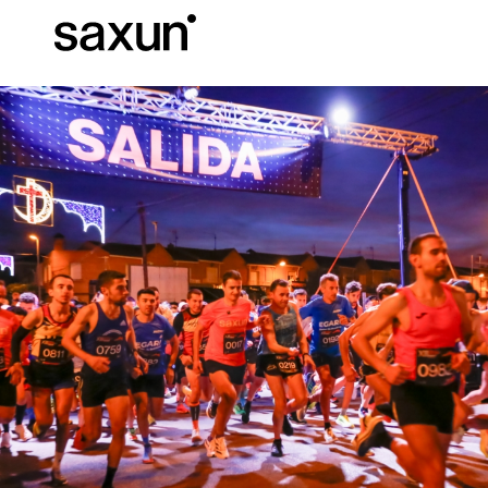
Baixar
Informação téc
Sobre nós
Pérgulas
Persianas Enroláveis e Caixas
Hotéis, restaurantes e cafés