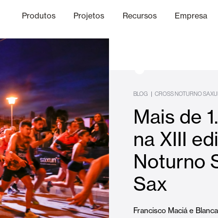
Produtos
Projetos
Recursos
Empresa
Canal Ético
nica
Acabamentos
Comunicaç
O
|
BLOG
CROSS NOTURNO SAXU
Mais de 1
Lâminas Quebra-Sol e Maior
na XIII e
Noturno S
Escritórios
Sax
Francisco Maciá e Blanc