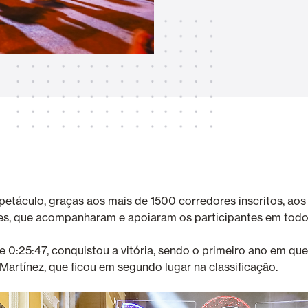
Toldos
 Cortinas exteriores
Smart Home e automatismo
ortas Comerciais
petáculo, graças aos mais de 1500 corredores inscritos, ao
ntes, que acompanharam e apoiaram os participantes em tod
VER TODOS OS PRODUTOS
 0:25:47, conquistou a vitória, sendo o primeiro ano em qu
Martínez, que ficou em segundo lugar na classificação.