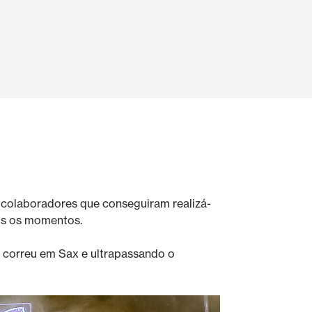
Portas Automáticas
s
Revestimentos teto e parede
s colaboradores que conseguiram realizá-
os os momentos.
e correu em Sax e ultrapassando o