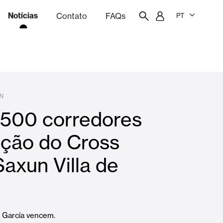
Notícias
Contato
FAQs
PT
ão
rçamentação
Portal do funcionário
Showroom
N
.500 corredores
quinas
Cortina e persianas
dição do Cross
axun Villa de
Famílias
a García vencem.