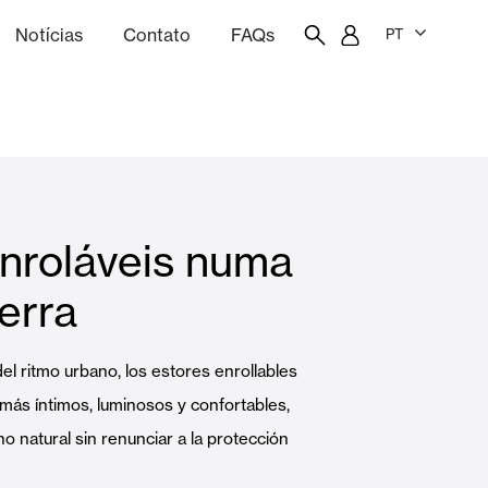
Notícias
Contato
FAQs
PT
ão
rçamentação
Portal do funcionário
Showroom
nroláveis numa
quinas
Cortina e persianas
erra
Famílias
del ritmo urbano, los estores enrollables
más íntimos, luminosos y confortables,
o natural sin renunciar a la protección