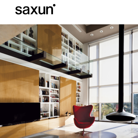
Baixar
Informação téc
Sobre nós
Pérgulas
Persianas Enroláveis e Caixas
Hotéis, restaurantes e cafés