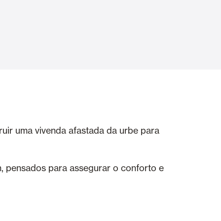
Portas Automáticas
s
Revestimentos teto e parede
ruir uma vivenda afastada da urbe para
, pensados para assegurar o conforto e