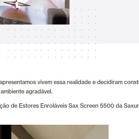
Toldos
 Cortinas exteriores
Smart Home e automatismo
ortas Comerciais
 apresentamos vivem essa realidade e decidiram const
 ambiente agradável.
VER TODOS OS PRODUTOS
eção de Estores Enroláveis Sax Screen 5500 da Saxun