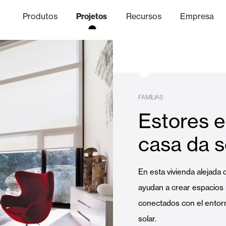
Produtos
Projetos
Recursos
Empresa
Canal Ético
nica
Acabamentos
Comunicaç
O
FAMÍLIAS
Estores e
Lâminas Quebra-Sol e Maior
casa da s
Escritórios
En esta vivienda alejada 
ayudan a crear espacios 
conectados con el entorn
solar.