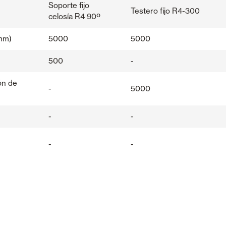
Soporte fijo
Testero fijo R4-300
celosía R4 90º
mm)
5000
5000
500
-
ón de
-
5000
-
-
-
-