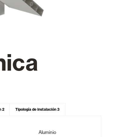
Puertas Automáticas de Cristal
nica
mart Home
Revestimientos de techo y pared
n 2
Tipología de instalación 3
Aluminio