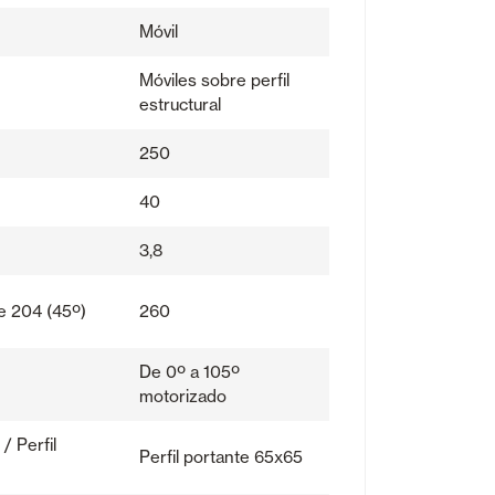
Móvil
Móviles sobre perfil
estructural
250
40
3,8
le 204 (45º)
260
De 0º a 105º
motorizado
/ Perfil
Perfil portante 65x65