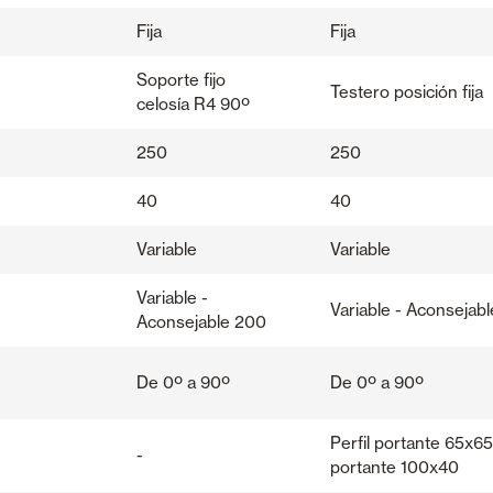
Fija
Fija
Soporte fijo
Testero posición fija
celosía R4 90º
250
250
40
40
Variable
Variable
Variable -
Variable - Aconsejab
Aconsejable 200
De 0º a 90º
De 0º a 90º
Perfil portante 65x65 
-
portante 100x40