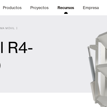
Productos
Proyectos
Recursos
Empresa
AMA MÓVIL
l R4-
Canal Ético
nica
Acabados
Comunicaci
P
0
Celosias y Mallorquinas
Oficinas