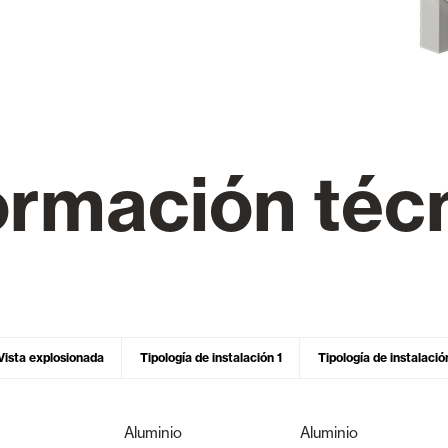
Toldos
 Cortinas exteriores
ormación téc
Motores, automatismos y S
araje y comerciales
VER TODOS LOS PRODUCTOS
Vista explosionada
Tipología de instalación 1
Tipología de instalació
Aluminio
Aluminio