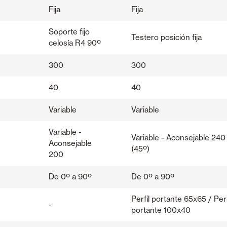
Fija
Fija
Soporte fijo
Testero posición fija
celosía R4 90º
300
300
40
40
Variable
Variable
Variable -
Variable - Aconsejable 240
Aconsejable
(45º)
200
De 0º a 90º
De 0º a 90º
Perfil portante 65x65 / Perf
-
portante 100x40