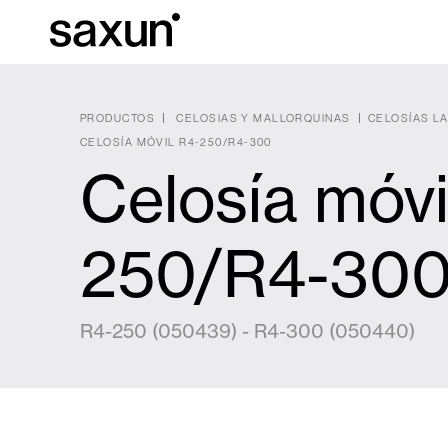
PRODUCTOS
CELOSIAS Y MALLORQUINAS
CELOSÍAS L
CELOSÍA MÓVIL R4-250/R4-300
Celosía móvi
Descargas
Información Téc
Sobre Nosotros
250/R4-30
Pérgolas
Persianas enrollables y cajones
Hoteles, restaurantes y cafeterías
R4-250 (050439) - R4-300 (050440)