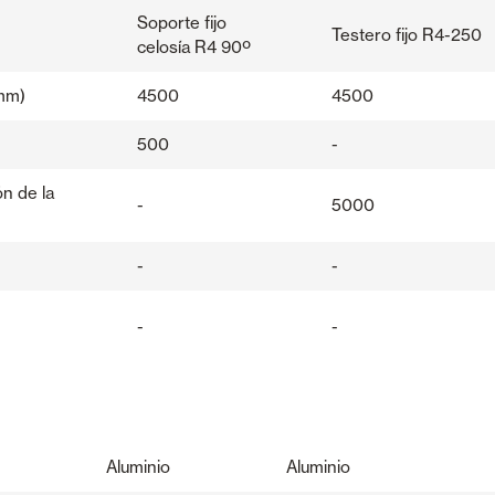
Soporte fijo
Testero fijo R4-250
celosía R4 90º
mm)
4500
4500
500
-
ón de la
-
5000
-
-
-
-
Aluminio
Aluminio