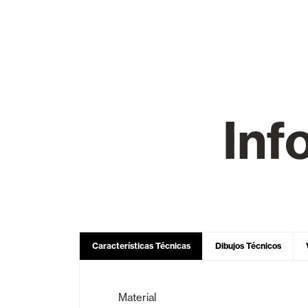
Cortinas de Cristal
Alicantinas y
Inf
Mosquiteras
Puertas de g
Características Técnicas
Dibujos Técnicos
Material